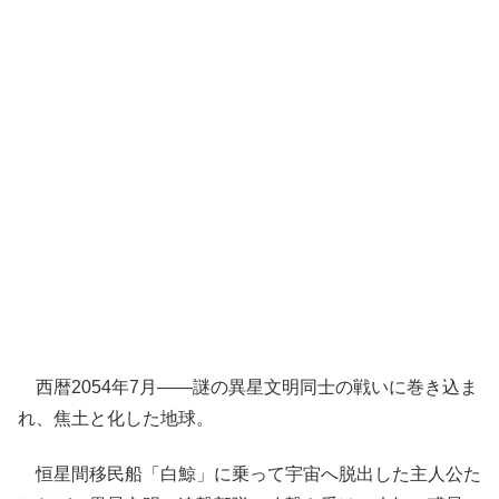
西暦2054年7月——謎の異星文明同士の戦いに巻き込ま
れ、焦土と化した地球。
恒星間移民船「白鯨」に乗って宇宙へ脱出した主人公た