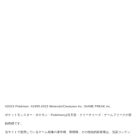
©2023 Pokémon. ©1995-2023 Nintendo/Creatures Inc. /GAME FREAK inc.
ポケットモンスター・ポケモン・Pokémonは任天堂・クリーチャーズ・ゲームフリークの登
録商標です。
当サイトで使用しているゲーム画像の著作権、商標権、その他知的財産権は、当該コンテン