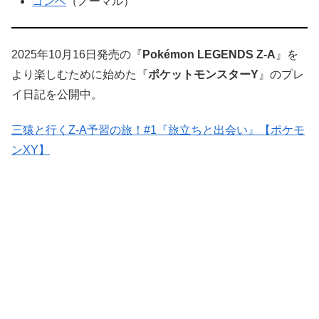
ゴンベ
（ノーマル）
2025年10月16日発売の『
Pokémon LEGENDS Z-A
』を
より楽しむために始めた『
ポケットモンスターY
』のプレ
イ日記を公開中。
三猿と行くZ-A予習の旅！#1『旅立ちと出会い』【ポケモ
ンXY】