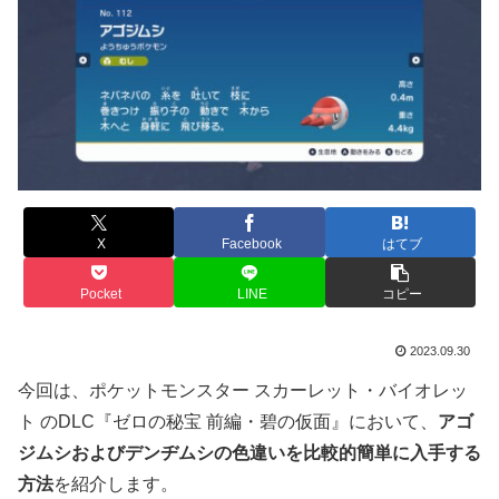
X
Facebook
はてブ
Pocket
LINE
コピー
2023.09.30
今回は、ポケットモンスター スカーレット・バイオレッ
ト のDLC『ゼロの秘宝 前編・碧の仮面』において、
アゴ
ジムシおよびデンヂムシの色違いを比較的簡単に入手する
方法
を紹介します。