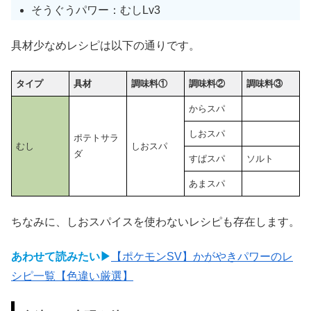
そうぐうパワー：むしLv3
具材少なめレシピは以下の通りです。
タイプ
具材
調味料①
調味料②
調味料③
からスパ
しおスパ
ポテトサラ
むし
しおスパ
ダ
すぱスパ
ソルト
あまスパ
ちなみに、しおスパイスを使わないレシピも存在します。
あわせて読みたい▶
【ポケモンSV】かがやきパワーのレ
シピ一覧【色違い厳選】