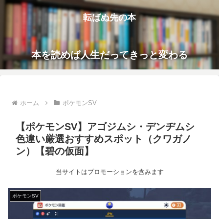
転ばぬ先の本
本を読めば人生だってきっと変わる
ホーム
ポケモンSV
【ポケモンSV】アゴジムシ・デンヂムシ
色違い厳選おすすめスポット（クワガノ
ン）【碧の仮面】
当サイトはプロモーションを含みます
ポケモンSV