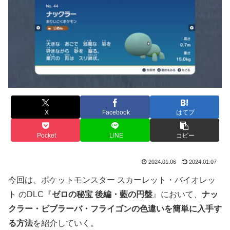
X
Facebook
はてブ
Pocket
LINE
コピー
2024.01.06
2024.01.07
今回は、ポケットモンスター スカーレット・バイオレッ
ト のDLC『
ゼロの秘宝 後編・藍の円盤
』において、
ナッ
クラー・ビブラーバ・フライゴンの色違いを簡単に入手す
る方法
を紹介していく。