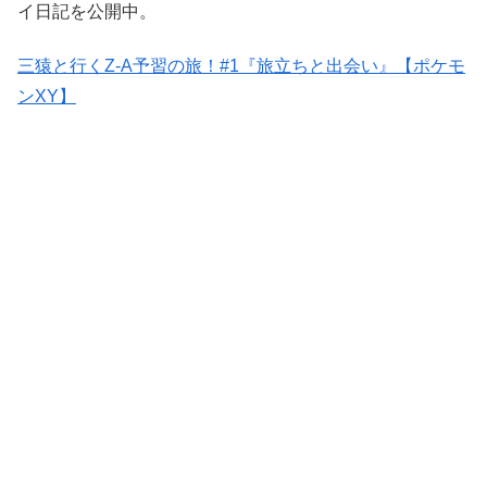
イ日記を公開中。
三猿と行くZ-A予習の旅！#1『旅立ちと出会い』【ポケモ
ンXY】