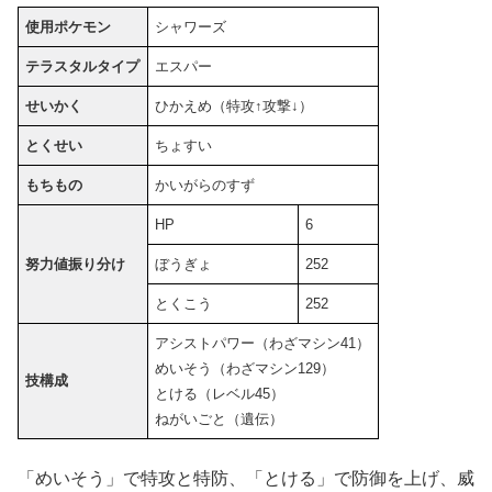
使用ポケモン
シャワーズ
テラスタルタイプ
エスパー
せいかく
ひかえめ（特攻↑攻撃↓）
とくせい
ちょすい
もちもの
かいがらのすず
HP
6
努力値
振り分け
ぼうぎょ
252
とくこう
252
アシストパワー（わざマシン41）
めいそう（わざマシン129）
技構成
とける（レベル45）
ねがいごと（遺伝）
「めいそう」で特攻と特防、「とける」で防御を上げ、威