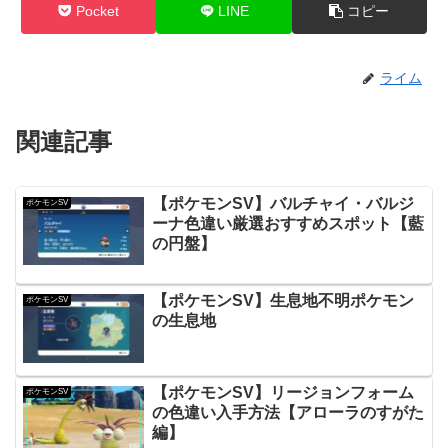
Pocket
LINE
コピー
ライム
関連記事
【ポケモンSV】バルチャイ・バルジ
ポケモンSV
ーナ色違い厳選おすすめスポット【藍
の円盤】
【ポケモンSV】生息地不明ポケモン
ポケモンSV
の生息地
【ポケモンSV】リージョンフォーム
ポケモンSV
の色違い入手方法【アローラのすがた
編】