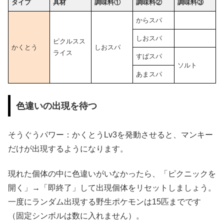
タイプ
具材
調味料①
調味料②
調味料③
からスパ
しおスパ
ピクルスス
かくとう
しおスパ
ライス
すぱスパ
ソルト
あまスパ
色違いの出現を待つ
そうぐうパワー：かくとうLv3を発動させると、マンキー
だけが出現するようになります。
現れた個体の中に色違いがいなかったら、「ピクニックを
開く」→「即終了」して出現個体をリセットしましょう。
一度にランダム出現する野生ポケモンは15匹までです
（固定シンボルは数に入れません）。