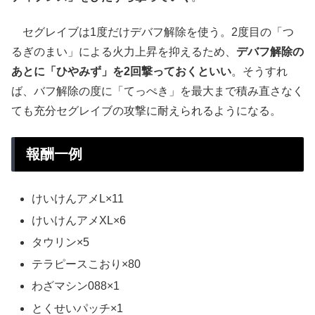
セグレイブは1度だけデバフ解除を使う。2度目の「つ
るぎのまい」による火力上昇を抑えるため、
デバフ解除の
あとに「ひやみず」を2回撃っておくといい
。そうすれ
ば、バフ解除の度に「てっぺき」を最大まで積み直さなく
ても充分セグレイブの攻撃に耐えられるようになる。
報酬一例
けいけんアメL×11
けいけんアメXL×6
タウリン×5
テラピースこおり×80
わざマシン088×1
とくせいパッチ×1