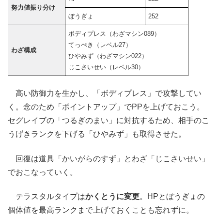
努力値
振り分け
ぼうぎょ
252
ボディプレス（わざマシン089）
てっぺき（レベル27）
わざ構成
ひやみず（わざマシン022）
じこさいせい（レベル30）
高い防御力を生かし、「ボディプレス」で攻撃してい
く。念のため「ポイントアップ」でPPを上げておこう。
セグレイブの「つるぎのまい」に対抗するため、相手のこ
うげきランクを下げる「ひやみず」も取得させた。
回復は道具「かいがらのすず」とわざ「じこさいせい」
でおこなっていく。
テラスタルタイプは
かくとうに変更
。HPとぼうぎょの
個体値を最高ランクまで上げておくことも忘れずに。