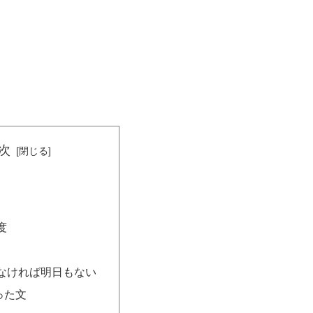
次
度
なければ明日もない
った文