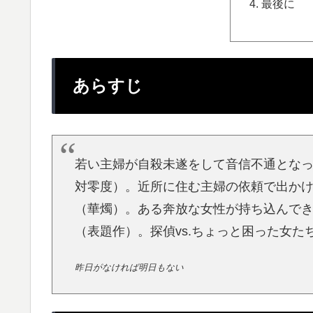
最後に
あらすじ
若い主婦が自殺未遂をして音信不通とな
対零度）。近所に住む主婦の依頼で出か
（華燭）。ある奔放な女性が持ち込んで
（表題作）。探偵vs.ちょっと困った女
昨日がなければ明日もない