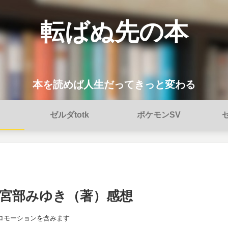
転ばぬ先の本
本を読めば人生だってきっと変わる
ゼルダtotk
ポケモンSV
宮部みゆき（著）感想
ロモーションを含みます