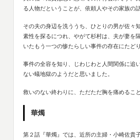
る人物だということが、依頼人やその家族の
その夫の身辺を洗ううち、ひとりの男が佐々
素性を探るにつれ、やがて杉村は、夫が妻を
いたもう一つの惨たらしい事件の存在にたど
事件の全容を知り、じわじわと人間関係に追
ない蟻地獄のようだと思いました。
救いのない終わりに、ただただ胸を痛めるこ
華燭
第２話『華燭』では、近所の主婦・小崎佐貴