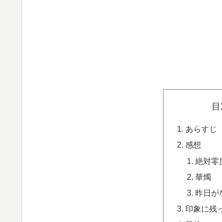
目
あらすじ
感想
絶対零
華燭
昨日が
印象に残